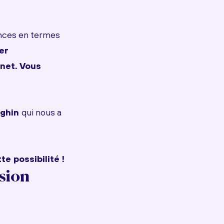
nces en termes
er
rnet. Vous
ghin
qui nous a
e possibilité !
rsion