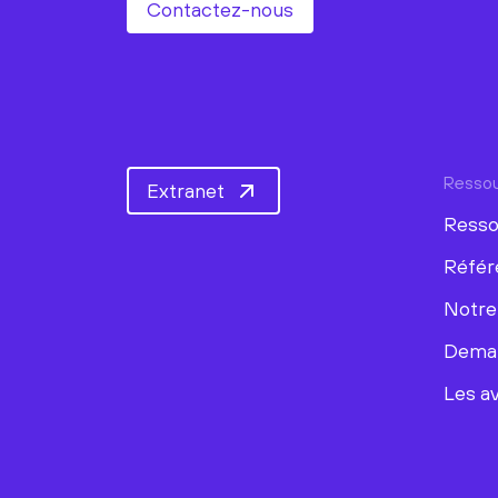
Contactez-nous
Resso
Extranet
Resso
Référ
Notre
Deman
Les av