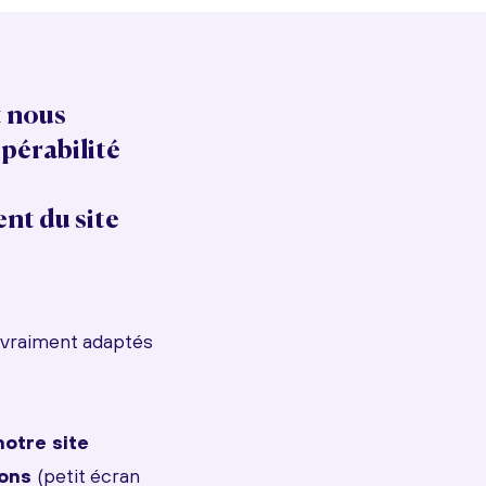
t
nous
pérabilité
nt du site
t vraiment adaptés
notre site
ions
(petit écran