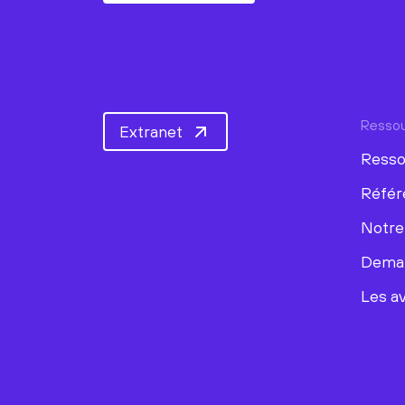
Resso
Extranet
Resso
Référ
Notre
Deman
Les av