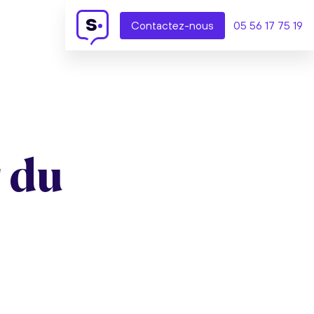
s
Contact
ez-nous
05 56 17 75 19
r du