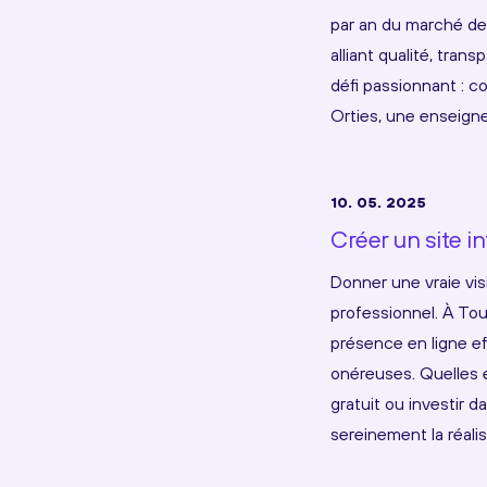
par an du marché de
alliant qualité, tra
défi passionnant : c
Orties, une enseign
10. 05. 2025
Créer un site i
Donner une vraie visi
professionnel. À To
présence en ligne e
onéreuses. Quelles ét
gratuit ou investir 
sereinement la réali