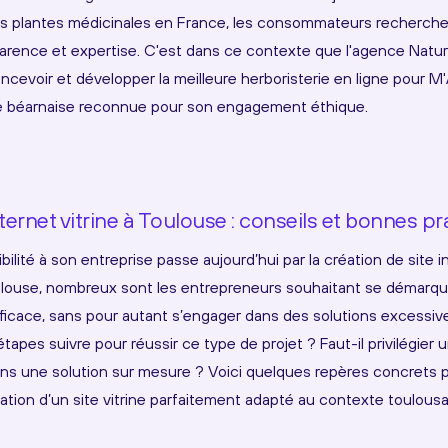
s plantes médicinales en France, les consommateurs recherch
nsparence et expertise. C'est dans ce contexte que l'agence Natur
oncevoir et développer la meilleure herboristerie en ligne pour 
e béarnaise reconnue pour son engagement éthique.
nternet vitrine à Toulouse : conseils et bonnes p
bilité à son entreprise passe aujourd’hui par la création de site i
ulouse, nombreux sont les entrepreneurs souhaitant se démarq
fficace, sans pour autant s’engager dans des solutions excess
apes suivre pour réussir ce type de projet ? Faut-il privilégier u
dans une solution sur mesure ? Voici quelques repères concrets 
sation d’un site vitrine parfaitement adapté au contexte toulousa