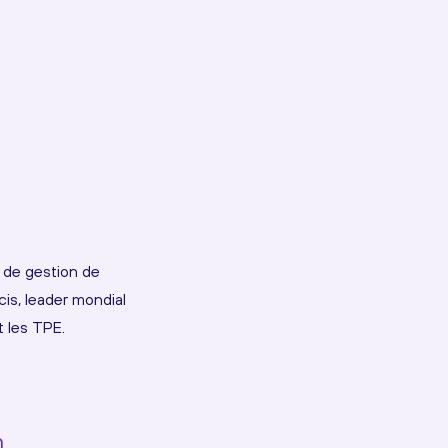
l de gestion de
cis, leader mondial
t les TPE.
n