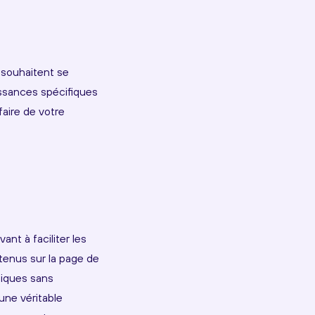
i souhaitent se
issances spécifiques
faire de votre
nt à faciliter les
tenus sur la page de
niques sans
une véritable