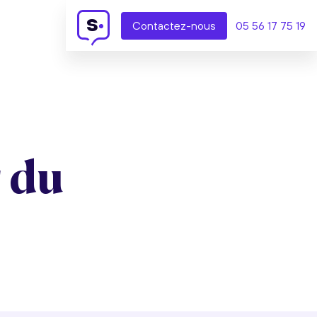
s
Contact
ez-nous
05 56 17 75 19
r du