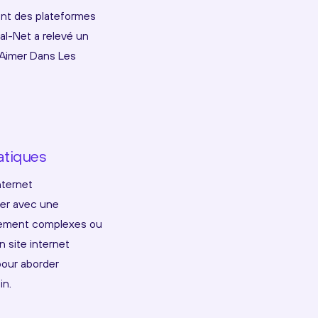
ent des plateformes
al-Net a relevé un
M'Aimer Dans Les
ratiques
nternet
uer avec une
ivement complexes ou
n site internet
pour aborder
in.